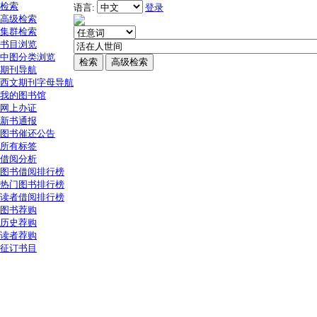
检索
语言:
登录
高级检索
集群检索
书目浏览
中图分类浏览
期刊导航
西文期刊字母导航
我的图书馆
网上办证
新书通报
图书催还公告
所有标签
借阅分析
图书借阅排行榜
热门图书排行榜
读者借阅排行榜
图书荐购
历史荐购
读者荐购
征订书目