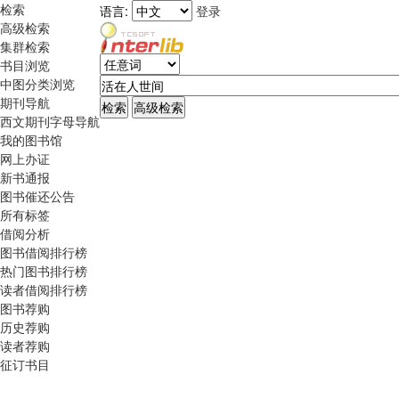
检索
语言:
登录
高级检索
集群检索
书目浏览
中图分类浏览
期刊导航
西文期刊字母导航
我的图书馆
网上办证
新书通报
图书催还公告
所有标签
借阅分析
图书借阅排行榜
热门图书排行榜
读者借阅排行榜
图书荐购
历史荐购
读者荐购
征订书目