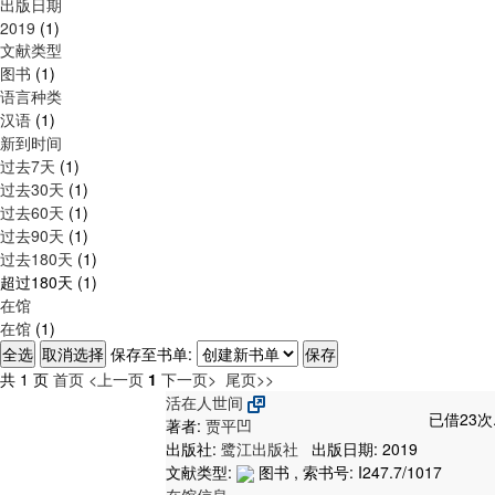
出版日期
2019
(1)
文献类型
图书
(1)
语言种类
汉语
(1)
新到时间
过去7天
(1)
过去30天
(1)
过去60天
(1)
过去90天
(1)
过去180天
(1)
超过180天
(1)
在馆
在馆
(1)
保存至书单:
共 1 页
首页
<上一页
1
下一页>
尾页>>
活在人世间
已借23次
著者:
贾平凹
出版社:
鹭江出版社
出版日期: 2019
文献类型:
图书 , 索书号:
I247.7/1017
在馆信息