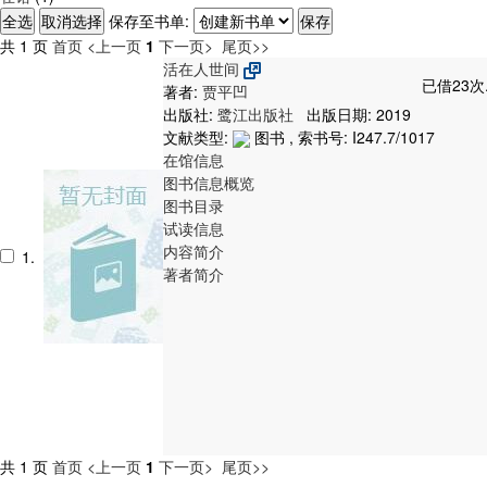
保存至书单:
共 1 页
首页
<上一页
1
下一页>
尾页>>
活在人世间
已借23次
著者:
贾平凹
出版社:
鹭江出版社
出版日期: 2019
文献类型:
图书 , 索书号:
I247.7/1017
在馆信息
图书信息概览
图书目录
试读信息
内容简介
1.
著者简介
共 1 页
首页
<上一页
1
下一页>
尾页>>