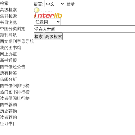
检索
语言:
登录
高级检索
集群检索
书目浏览
中图分类浏览
期刊导航
西文期刊字母导航
我的图书馆
网上办证
新书通报
图书催还公告
所有标签
借阅分析
图书借阅排行榜
热门图书排行榜
读者借阅排行榜
图书荐购
历史荐购
读者荐购
征订书目