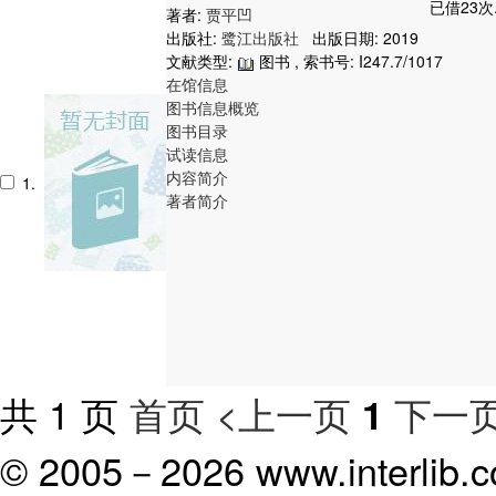
已借23次
著者:
贾平凹
出版社:
鹭江出版社
出版日期: 2019
文献类型:
图书 , 索书号:
I247.7/1017
在馆信息
图书信息概览
图书目录
试读信息
内容简介
1.
著者简介
共 1 页
首页
<上一页
下一页
1
© 2005－
2026 www.interlib.co