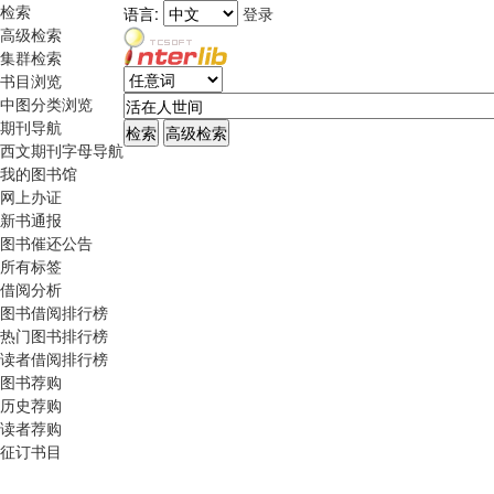
检索
语言:
登录
高级检索
集群检索
书目浏览
中图分类浏览
期刊导航
西文期刊字母导航
我的图书馆
网上办证
新书通报
图书催还公告
所有标签
借阅分析
图书借阅排行榜
热门图书排行榜
读者借阅排行榜
图书荐购
历史荐购
读者荐购
征订书目