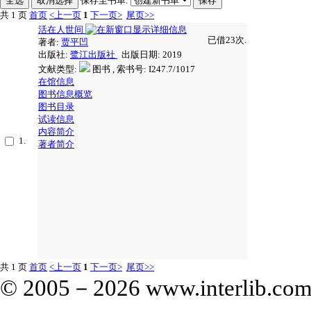
保存至书单:
共 1 页
首页
<上一页
1
下一页>
尾页>>
活在人世间
已借23次.
著者:
贾平凹
出版社:
鹭江出版社
出版日期: 2019
文献类型:
图书 , 索书号:
I247.7/1017
在馆信息
图书信息概览
图书目录
试读信息
内容简介
1.
著者简介
共 1 页
首页
<上一页
1
下一页>
尾页>>
© 2005－
2026 www.interlib.com.c