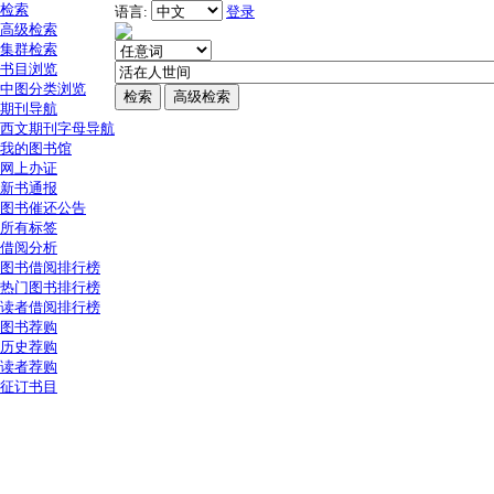
检索
语言:
登录
高级检索
集群检索
书目浏览
中图分类浏览
期刊导航
西文期刊字母导航
我的图书馆
网上办证
新书通报
图书催还公告
所有标签
借阅分析
图书借阅排行榜
热门图书排行榜
读者借阅排行榜
图书荐购
历史荐购
读者荐购
征订书目