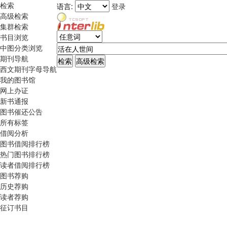
检索
语言:
登录
高级检索
集群检索
书目浏览
中图分类浏览
期刊导航
西文期刊字母导航
我的图书馆
网上办证
新书通报
图书催还公告
所有标签
借阅分析
图书借阅排行榜
热门图书排行榜
读者借阅排行榜
图书荐购
历史荐购
读者荐购
征订书目