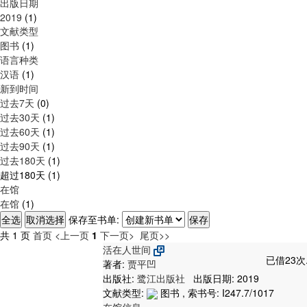
出版日期
2019
(1)
文献类型
图书
(1)
语言种类
汉语
(1)
新到时间
过去7天
(0)
过去30天
(1)
过去60天
(1)
过去90天
(1)
过去180天
(1)
超过180天
(1)
在馆
在馆
(1)
保存至书单:
共 1 页
首页
<上一页
1
下一页>
尾页>>
活在人世间
已借23次
著者:
贾平凹
出版社:
鹭江出版社
出版日期: 2019
文献类型:
图书 , 索书号:
I247.7/1017
在馆信息