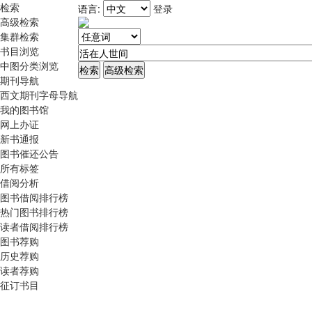
检索
语言:
登录
高级检索
集群检索
书目浏览
中图分类浏览
期刊导航
西文期刊字母导航
我的图书馆
网上办证
新书通报
图书催还公告
所有标签
借阅分析
图书借阅排行榜
热门图书排行榜
读者借阅排行榜
图书荐购
历史荐购
读者荐购
征订书目