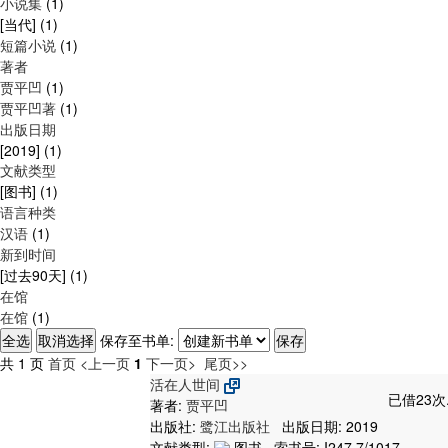
小说集
(1)
[当代]
(1)
短篇小说
(1)
著者
贾平凹
(1)
贾平凹著
(1)
出版日期
[2019]
(1)
文献类型
[图书]
(1)
语言种类
汉语
(1)
新到时间
[过去90天]
(1)
在馆
在馆
(1)
保存至书单:
共 1 页
首页
<上一页
1
下一页>
尾页>>
活在人世间
已借23次
著者:
贾平凹
出版社:
鹭江出版社
出版日期: 2019
文献类型:
图书 , 索书号:
I247.7/1017