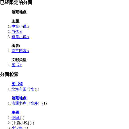
已经限定的分面
馆藏地点:
主题:
中篇小说
x
当代
x
短篇小说
x
著者:
贾平凹著
x
文献类型:
图书
x
分面检索
图书馆
北海市图书馆
(1)
馆藏地点
流通书库（馆外）
(1)
主题
中国
(1)
[中篇小说]
(1)
小说集
(1)