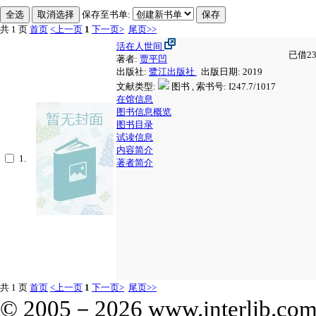
保存至书单:
共 1 页
首页
<上一页
1
下一页>
尾页>>
活在人世间
已借23
著者:
贾平凹
出版社:
鹭江出版社
出版日期: 2019
文献类型:
图书 , 索书号:
I247.7/1017
在馆信息
图书信息概览
图书目录
试读信息
内容简介
1.
著者简介
共 1 页
首页
<上一页
1
下一页>
尾页>>
© 2005－
2026 www.interlib.com.c