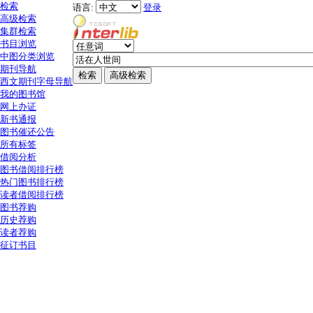
检索
语言:
登录
高级检索
集群检索
书目浏览
中图分类浏览
期刊导航
西文期刊字母导航
我的图书馆
网上办证
新书通报
图书催还公告
所有标签
借阅分析
图书借阅排行榜
热门图书排行榜
读者借阅排行榜
图书荐购
历史荐购
读者荐购
征订书目