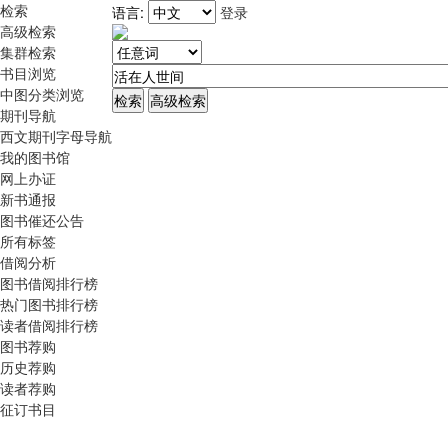
检索
语言:
登录
高级检索
集群检索
书目浏览
中图分类浏览
期刊导航
西文期刊字母导航
我的图书馆
网上办证
新书通报
图书催还公告
所有标签
借阅分析
图书借阅排行榜
热门图书排行榜
读者借阅排行榜
图书荐购
历史荐购
读者荐购
征订书目