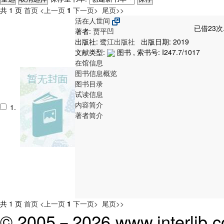
共 1 页
首页
<上一页
1
下一页>
尾页>>
活在人世间
已借23次
著者:
贾平凹
出版社:
鹭江出版社
出版日期: 2019
文献类型:
图书 , 索书号:
I247.7/1017
在馆信息
图书信息概览
图书目录
试读信息
内容简介
1.
著者简介
共 1 页
首页
<上一页
1
下一页>
尾页>>
© 2005－
2026 www.interlib.co