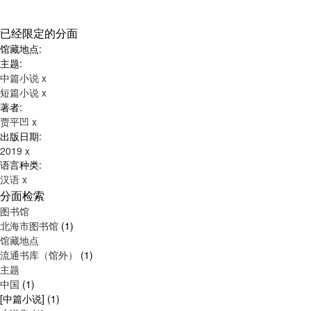
已经限定的分面
馆藏地点:
主题:
中篇小说
x
短篇小说
x
著者:
贾平凹
x
出版日期:
2019
x
语言种类:
汉语
x
分面检索
图书馆
北海市图书馆
(1)
馆藏地点
流通书库（馆外）
(1)
主题
中国
(1)
[中篇小说]
(1)