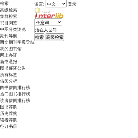
检索
语言:
登录
高级检索
集群检索
书目浏览
中图分类浏览
期刊导航
西文期刊字母导航
我的图书馆
网上办证
新书通报
图书催还公告
所有标签
借阅分析
图书借阅排行榜
热门图书排行榜
读者借阅排行榜
图书荐购
历史荐购
读者荐购
征订书目