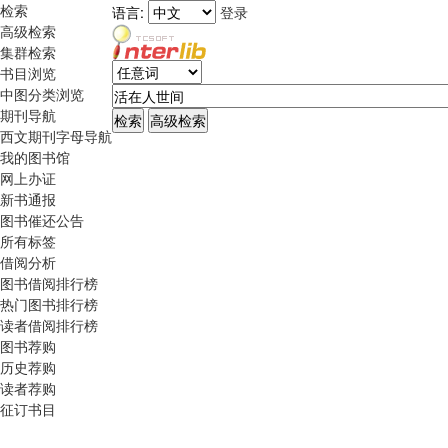
检索
语言:
登录
高级检索
集群检索
书目浏览
中图分类浏览
期刊导航
西文期刊字母导航
我的图书馆
网上办证
新书通报
图书催还公告
所有标签
借阅分析
图书借阅排行榜
热门图书排行榜
读者借阅排行榜
图书荐购
历史荐购
读者荐购
征订书目