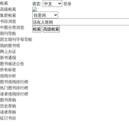
检索
语言:
登录
高级检索
集群检索
书目浏览
中图分类浏览
期刊导航
西文期刊字母导航
我的图书馆
网上办证
新书通报
图书催还公告
所有标签
借阅分析
图书借阅排行榜
热门图书排行榜
读者借阅排行榜
图书荐购
历史荐购
读者荐购
征订书目