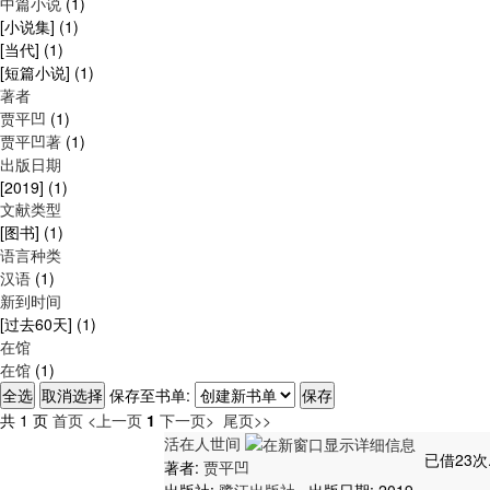
中篇小说
(1)
[小说集]
(1)
[当代]
(1)
[短篇小说]
(1)
著者
贾平凹
(1)
贾平凹著
(1)
出版日期
[2019]
(1)
文献类型
[图书]
(1)
语言种类
汉语
(1)
新到时间
[过去60天]
(1)
在馆
在馆
(1)
保存至书单:
共 1 页
首页
<上一页
1
下一页>
尾页>>
活在人世间
已借23次
著者:
贾平凹