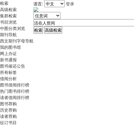
检索
语言:
登录
高级检索
集群检索
书目浏览
中图分类浏览
期刊导航
西文期刊字母导航
我的图书馆
网上办证
新书通报
图书催还公告
所有标签
借阅分析
图书借阅排行榜
热门图书排行榜
读者借阅排行榜
图书荐购
历史荐购
读者荐购
征订书目