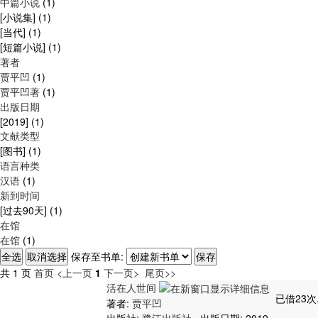
中篇小说
(1)
[小说集]
(1)
[当代]
(1)
[短篇小说]
(1)
著者
贾平凹
(1)
贾平凹著
(1)
出版日期
[2019]
(1)
文献类型
[图书]
(1)
语言种类
汉语
(1)
新到时间
[过去90天]
(1)
在馆
在馆
(1)
保存至书单:
共 1 页
首页
<上一页
1
下一页>
尾页>>
活在人世间
已借23次
著者:
贾平凹