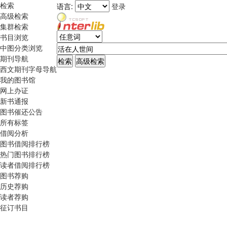
检索
语言:
登录
高级检索
集群检索
书目浏览
中图分类浏览
期刊导航
西文期刊字母导航
我的图书馆
网上办证
新书通报
图书催还公告
所有标签
借阅分析
图书借阅排行榜
热门图书排行榜
读者借阅排行榜
图书荐购
历史荐购
读者荐购
征订书目