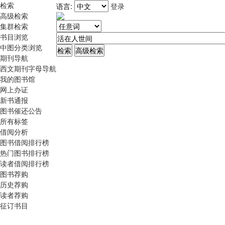
检索
语言:
登录
高级检索
集群检索
书目浏览
中图分类浏览
期刊导航
西文期刊字母导航
我的图书馆
网上办证
新书通报
图书催还公告
所有标签
借阅分析
图书借阅排行榜
热门图书排行榜
读者借阅排行榜
图书荐购
历史荐购
读者荐购
征订书目