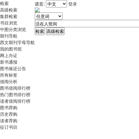
检索
语言:
登录
高级检索
集群检索
书目浏览
中图分类浏览
期刊导航
西文期刊字母导航
我的图书馆
网上办证
新书通报
图书催还公告
所有标签
借阅分析
图书借阅排行榜
热门图书排行榜
读者借阅排行榜
图书荐购
历史荐购
读者荐购
征订书目