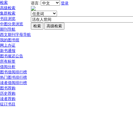
检索
语言:
登录
高级检索
集群检索
书目浏览
中图分类浏览
期刊导航
西文期刊字母导航
我的图书馆
网上办证
新书通报
图书催还公告
所有标签
借阅分析
图书借阅排行榜
热门图书排行榜
读者借阅排行榜
图书荐购
历史荐购
读者荐购
征订书目