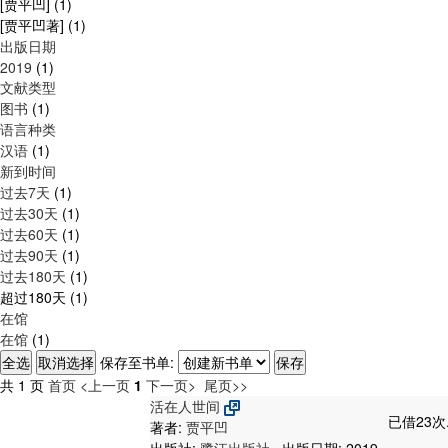
[贾平凹]
(1)
[贾平凹著]
(1)
出版日期
2019
(1)
文献类型
图书
(1)
语言种类
汉语
(1)
新到时间
过去7天
(1)
过去30天
(1)
过去60天
(1)
过去90天
(1)
过去180天
(1)
超过180天
(1)
在馆
在馆
(1)
保存至书单:
共 1 页
首页
<上一页
1
下一页>
尾页>>
活在人世间
已借23次
著者:
贾平凹
出版社:
鹭江出版社
出版日期: 2019