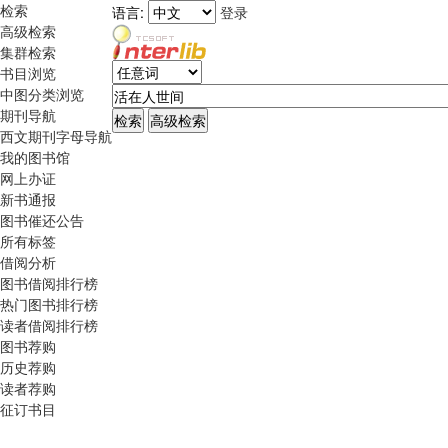
检索
语言:
登录
高级检索
集群检索
书目浏览
中图分类浏览
期刊导航
西文期刊字母导航
我的图书馆
网上办证
新书通报
图书催还公告
所有标签
借阅分析
图书借阅排行榜
热门图书排行榜
读者借阅排行榜
图书荐购
历史荐购
读者荐购
征订书目