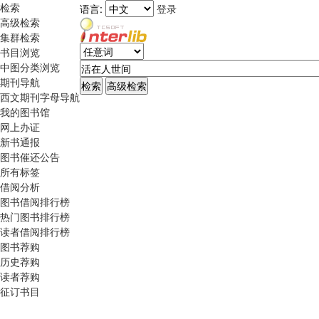
检索
语言:
登录
高级检索
集群检索
书目浏览
中图分类浏览
期刊导航
西文期刊字母导航
我的图书馆
网上办证
新书通报
图书催还公告
所有标签
借阅分析
图书借阅排行榜
热门图书排行榜
读者借阅排行榜
图书荐购
历史荐购
读者荐购
征订书目