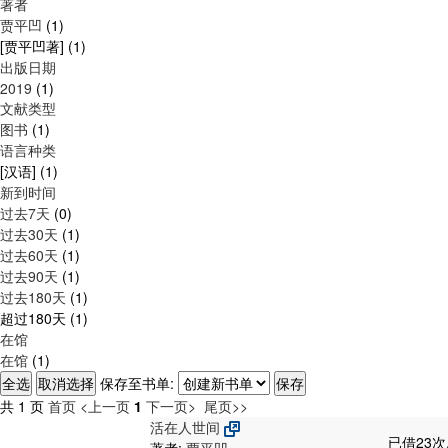
著者
贾平凹
(1)
[贾平凹著]
(1)
出版日期
2019
(1)
文献类型
图书
(1)
语言种类
[汉语]
(1)
新到时间
过去7天
(0)
过去30天
(1)
过去60天
(1)
过去90天
(1)
过去180天
(1)
超过180天
(1)
在馆
在馆
(1)
保存至书单:
共 1 页
首页
<上一页
1
下一页>
尾页>>
活在人世间
已借23次
著者:
贾平凹