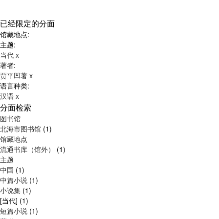
已经限定的分面
馆藏地点:
主题:
当代
x
著者:
贾平凹著
x
语言种类:
汉语
x
分面检索
图书馆
北海市图书馆
(1)
馆藏地点
流通书库（馆外）
(1)
主题
中国
(1)
中篇小说
(1)
小说集
(1)
[当代]
(1)
短篇小说
(1)