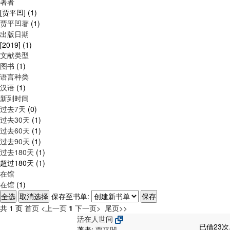
著者
[贾平凹]
(1)
贾平凹著
(1)
出版日期
[2019]
(1)
文献类型
图书
(1)
语言种类
汉语
(1)
新到时间
过去7天
(0)
过去30天
(1)
过去60天
(1)
过去90天
(1)
过去180天
(1)
超过180天
(1)
在馆
在馆
(1)
保存至书单:
共 1 页
首页
<上一页
1
下一页>
尾页>>
活在人世间
已借23次
著者:
贾平凹