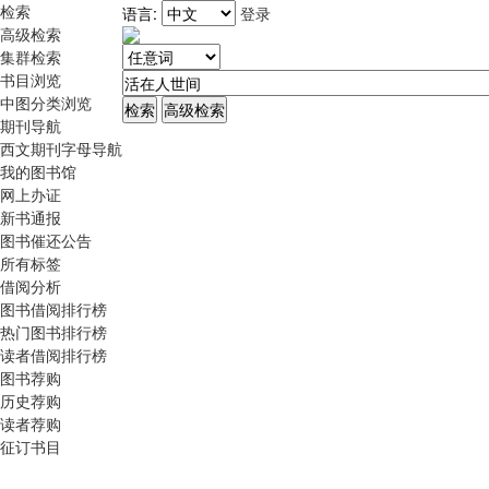
检索
语言:
登录
高级检索
集群检索
书目浏览
中图分类浏览
期刊导航
西文期刊字母导航
我的图书馆
网上办证
新书通报
图书催还公告
所有标签
借阅分析
图书借阅排行榜
热门图书排行榜
读者借阅排行榜
图书荐购
历史荐购
读者荐购
征订书目