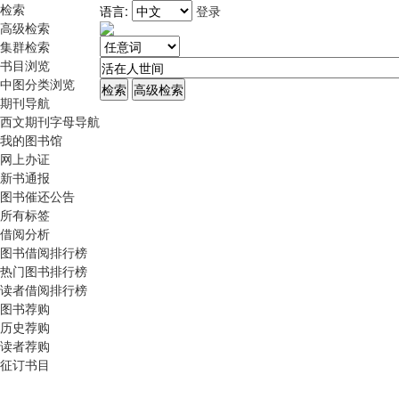
检索
语言:
登录
高级检索
集群检索
书目浏览
中图分类浏览
期刊导航
西文期刊字母导航
我的图书馆
网上办证
新书通报
图书催还公告
所有标签
借阅分析
图书借阅排行榜
热门图书排行榜
读者借阅排行榜
图书荐购
历史荐购
读者荐购
征订书目