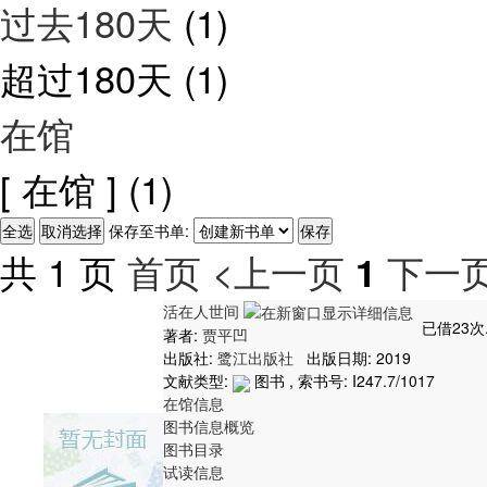
过去180天
(1)
超过180天
(1)
在馆
[ 在馆 ]
(1)
保存至书单:
共 1 页
首页
<上一页
下一页
1
活在人世间
已借23次
著者:
贾平凹
出版社:
鹭江出版社
出版日期: 2019
文献类型:
图书 , 索书号:
I247.7/1017
在馆信息
图书信息概览
图书目录
试读信息