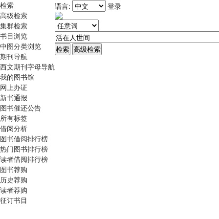
检索
语言:
登录
高级检索
集群检索
书目浏览
中图分类浏览
期刊导航
西文期刊字母导航
我的图书馆
网上办证
新书通报
图书催还公告
所有标签
借阅分析
图书借阅排行榜
热门图书排行榜
读者借阅排行榜
图书荐购
历史荐购
读者荐购
征订书目