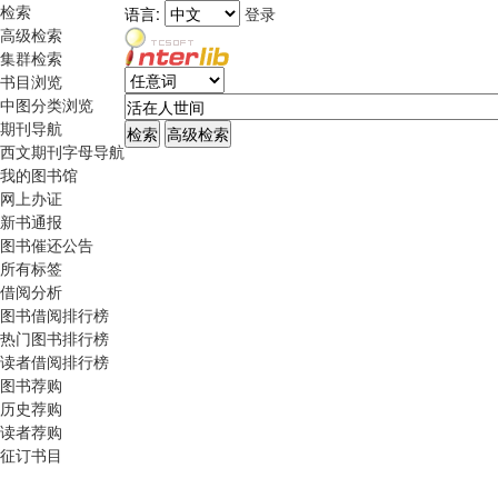
检索
语言:
登录
高级检索
集群检索
书目浏览
中图分类浏览
期刊导航
西文期刊字母导航
我的图书馆
网上办证
新书通报
图书催还公告
所有标签
借阅分析
图书借阅排行榜
热门图书排行榜
读者借阅排行榜
图书荐购
历史荐购
读者荐购
征订书目