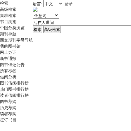
检索
语言:
登录
高级检索
集群检索
书目浏览
中图分类浏览
期刊导航
西文期刊字母导航
我的图书馆
网上办证
新书通报
图书催还公告
所有标签
借阅分析
图书借阅排行榜
热门图书排行榜
读者借阅排行榜
图书荐购
历史荐购
读者荐购
征订书目