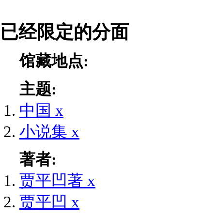
已经限定的分面
馆藏地点:
主题:
中国
x
小说集
x
著者:
贾平凹著
x
贾平凹
x