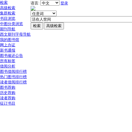
检索
语言:
登录
高级检索
集群检索
书目浏览
中图分类浏览
期刊导航
西文期刊字母导航
我的图书馆
网上办证
新书通报
图书催还公告
所有标签
借阅分析
图书借阅排行榜
热门图书排行榜
读者借阅排行榜
图书荐购
历史荐购
读者荐购
征订书目