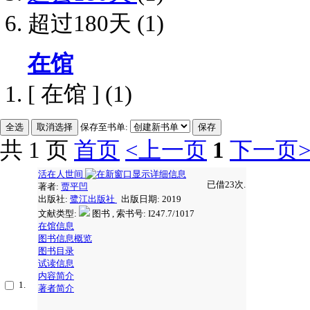
超过180天
(1)
在馆
[ 在馆 ]
(1)
保存至书单:
共 1 页
首页
<上一页
1
下一页
活在人世间
已借23次.
著者:
贾平凹
出版社:
鹭江出版社
出版日期: 2019
文献类型:
图书 , 索书号:
I247.7/1017
在馆信息
图书信息概览
图书目录
试读信息
内容简介
1.
著者简介