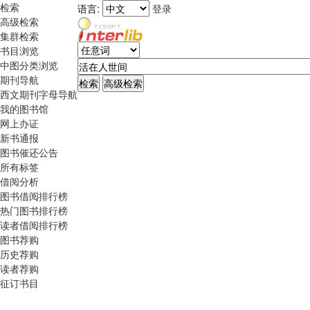
检索
语言:
登录
高级检索
集群检索
书目浏览
中图分类浏览
期刊导航
西文期刊字母导航
我的图书馆
网上办证
新书通报
图书催还公告
所有标签
借阅分析
图书借阅排行榜
热门图书排行榜
读者借阅排行榜
图书荐购
历史荐购
读者荐购
征订书目