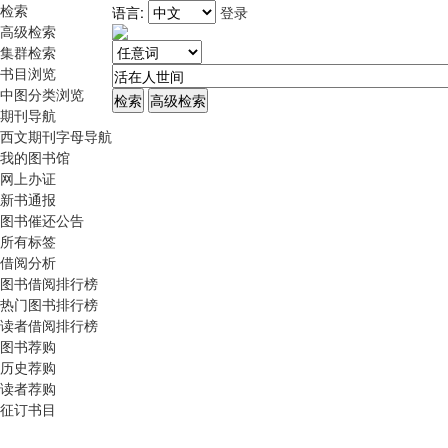
检索
语言:
登录
高级检索
集群检索
书目浏览
中图分类浏览
期刊导航
西文期刊字母导航
我的图书馆
网上办证
新书通报
图书催还公告
所有标签
借阅分析
图书借阅排行榜
热门图书排行榜
读者借阅排行榜
图书荐购
历史荐购
读者荐购
征订书目