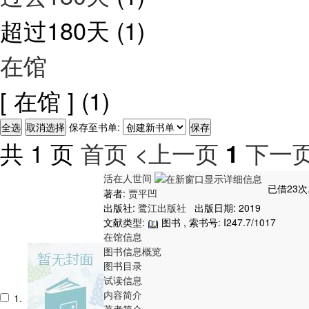
超过180天
(1)
在馆
[ 在馆 ]
(1)
保存至书单:
共 1 页
首页
<上一页
下一页
1
活在人世间
已借23次
著者:
贾平凹
出版社:
鹭江出版社
出版日期: 2019
文献类型:
图书 , 索书号:
I247.7/1017
在馆信息
图书信息概览
图书目录
试读信息
内容简介
1.