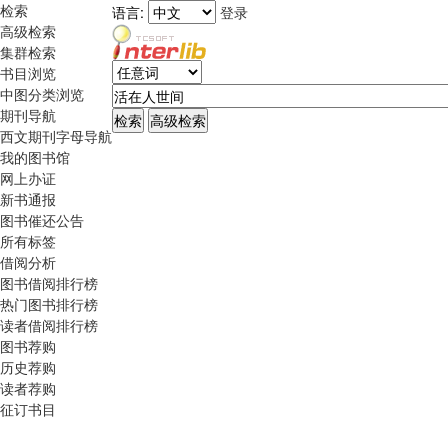
检索
语言:
登录
高级检索
集群检索
书目浏览
中图分类浏览
期刊导航
西文期刊字母导航
我的图书馆
网上办证
新书通报
图书催还公告
所有标签
借阅分析
图书借阅排行榜
热门图书排行榜
读者借阅排行榜
图书荐购
历史荐购
读者荐购
征订书目