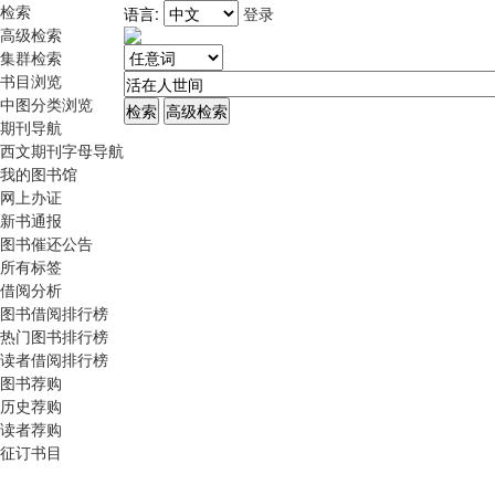
检索
语言:
登录
高级检索
集群检索
书目浏览
中图分类浏览
期刊导航
西文期刊字母导航
我的图书馆
网上办证
新书通报
图书催还公告
所有标签
借阅分析
图书借阅排行榜
热门图书排行榜
读者借阅排行榜
图书荐购
历史荐购
读者荐购
征订书目