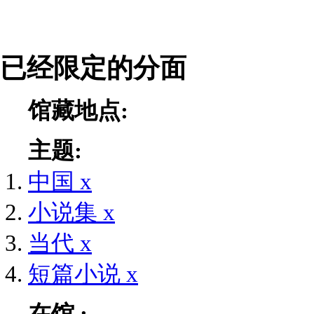
已经限定的分面
馆藏地点:
主题:
中国
x
小说集
x
当代
x
短篇小说
x