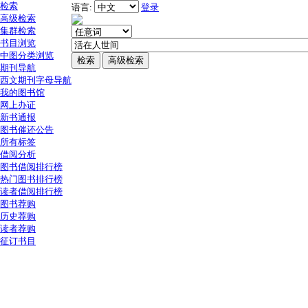
检索
语言:
登录
高级检索
集群检索
书目浏览
中图分类浏览
期刊导航
西文期刊字母导航
我的图书馆
网上办证
新书通报
图书催还公告
所有标签
借阅分析
图书借阅排行榜
热门图书排行榜
读者借阅排行榜
图书荐购
历史荐购
读者荐购
征订书目