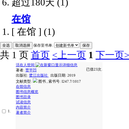
超过180天
(1)
在馆
[ 在馆 ]
(1)
保存至书单:
共 1 页
首页
<上一页
1
下一页
活在人世间
已借23次.
著者:
贾平凹
出版社:
鹭江出版社
出版日期: 2019
文献类型:
图书 , 索书号:
I247.7/1017
在馆信息
图书信息概览
图书目录
试读信息
内容简介
1.
著者简介