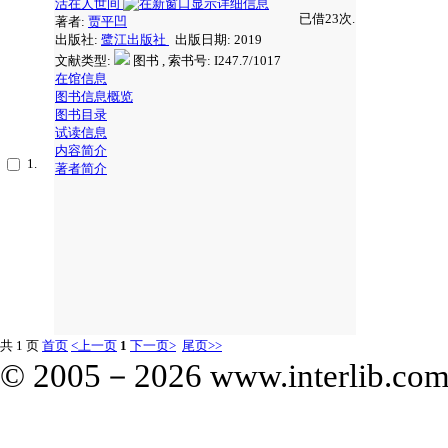
活在人世间
已借23次.
著者:
贾平凹
出版社:
鹭江出版社
出版日期: 2019
文献类型:
图书 , 索书号:
I247.7/1017
在馆信息
图书信息概览
图书目录
试读信息
内容简介
1.
著者简介
共 1 页
首页
<上一页
1
下一页>
尾页>>
© 2005－
2026 www.interlib.com.c