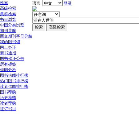
检索
语言:
登录
高级检索
集群检索
书目浏览
中图分类浏览
期刊导航
西文期刊字母导航
我的图书馆
网上办证
新书通报
图书催还公告
所有标签
借阅分析
图书借阅排行榜
热门图书排行榜
读者借阅排行榜
图书荐购
历史荐购
读者荐购
征订书目