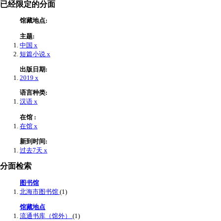
已经限定的分面
馆藏地点:
主题:
中国
x
短篇小说
x
出版日期:
2019
x
语言种类:
汉语
x
在馆 :
在馆
x
新到时间:
过去7天
x
分面检索
图书馆
北海市图书馆
(1)
馆藏地点
流通书库（馆外）
(1)