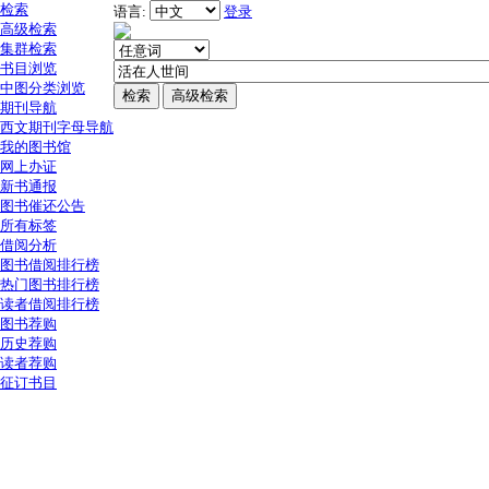
检索
语言:
登录
高级检索
集群检索
书目浏览
中图分类浏览
期刊导航
西文期刊字母导航
我的图书馆
网上办证
新书通报
图书催还公告
所有标签
借阅分析
图书借阅排行榜
热门图书排行榜
读者借阅排行榜
图书荐购
历史荐购
读者荐购
征订书目