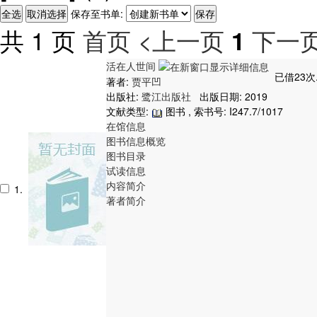
保存至书单:
共 1 页
首页
<上一页
下一页
1
活在人世间
已借23次
著者:
贾平凹
出版社:
鹭江出版社
出版日期: 2019
文献类型:
图书 , 索书号:
I247.7/1017
在馆信息
图书信息概览
图书目录
试读信息
内容简介
1.
著者简介