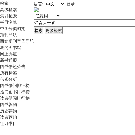
检索
语言:
登录
高级检索
集群检索
书目浏览
中图分类浏览
期刊导航
西文期刊字母导航
我的图书馆
网上办证
新书通报
图书催还公告
所有标签
借阅分析
图书借阅排行榜
热门图书排行榜
读者借阅排行榜
图书荐购
历史荐购
读者荐购
征订书目