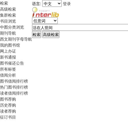
检索
语言:
登录
高级检索
集群检索
书目浏览
中图分类浏览
期刊导航
西文期刊字母导航
我的图书馆
网上办证
新书通报
图书催还公告
所有标签
借阅分析
图书借阅排行榜
热门图书排行榜
读者借阅排行榜
图书荐购
历史荐购
读者荐购
征订书目