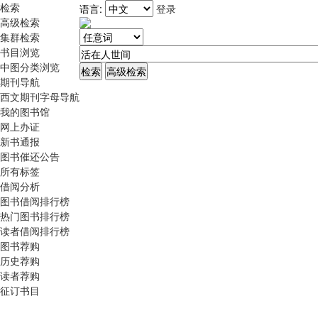
检索
语言:
登录
高级检索
集群检索
书目浏览
中图分类浏览
期刊导航
西文期刊字母导航
我的图书馆
网上办证
新书通报
图书催还公告
所有标签
借阅分析
图书借阅排行榜
热门图书排行榜
读者借阅排行榜
图书荐购
历史荐购
读者荐购
征订书目