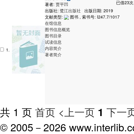
已借23次
著者:
贾平凹
出版社:
鹭江出版社
出版日期: 2019
文献类型:
图书 , 索书号:
I247.7/1017
在馆信息
图书信息概览
图书目录
试读信息
内容简介
1.
著者简介
共 1 页
首页
<上一页
下一页
1
© 2005－
2026 www.interlib.co