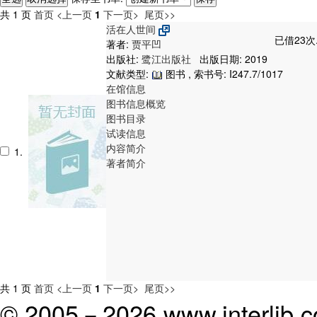
共 1 页
首页
<上一页
1
下一页>
尾页>>
活在人世间
已借23次
著者:
贾平凹
出版社:
鹭江出版社
出版日期: 2019
文献类型:
图书 , 索书号:
I247.7/1017
在馆信息
图书信息概览
图书目录
试读信息
内容简介
1.
著者简介
共 1 页
首页
<上一页
1
下一页>
尾页>>
© 2005－
2026 www.interlib.co