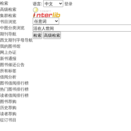
检索
语言:
登录
高级检索
集群检索
书目浏览
中图分类浏览
期刊导航
西文期刊字母导航
我的图书馆
网上办证
新书通报
图书催还公告
所有标签
借阅分析
图书借阅排行榜
热门图书排行榜
读者借阅排行榜
图书荐购
历史荐购
读者荐购
征订书目