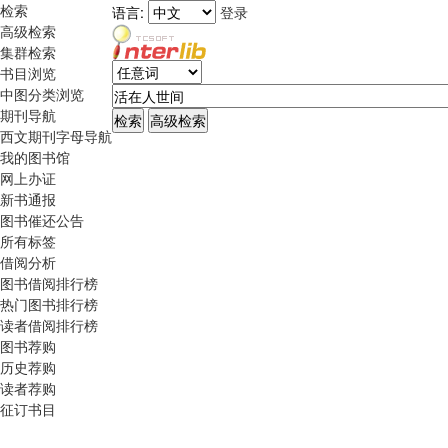
检索
语言:
登录
高级检索
集群检索
书目浏览
中图分类浏览
期刊导航
西文期刊字母导航
我的图书馆
网上办证
新书通报
图书催还公告
所有标签
借阅分析
图书借阅排行榜
热门图书排行榜
读者借阅排行榜
图书荐购
历史荐购
读者荐购
征订书目