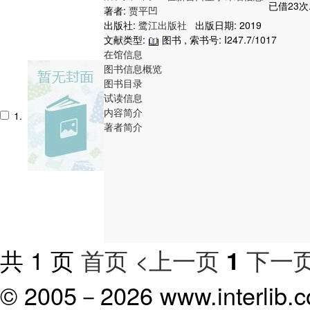
已借23次
著者:
贾平凹
出版社:
鹭江出版社
出版日期: 2019
文献类型:
图书 , 索书号:
I247.7/1017
在馆信息
图书信息概览
图书目录
试读信息
内容简介
1.
著者简介
共 1 页
首页
<上一页
下一页
1
© 2005－
2026 www.interlib.co