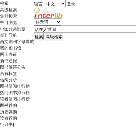
检索
语言:
登录
高级检索
集群检索
书目浏览
中图分类浏览
期刊导航
西文期刊字母导航
我的图书馆
网上办证
新书通报
图书催还公告
所有标签
借阅分析
图书借阅排行榜
热门图书排行榜
读者借阅排行榜
图书荐购
历史荐购
读者荐购
征订书目