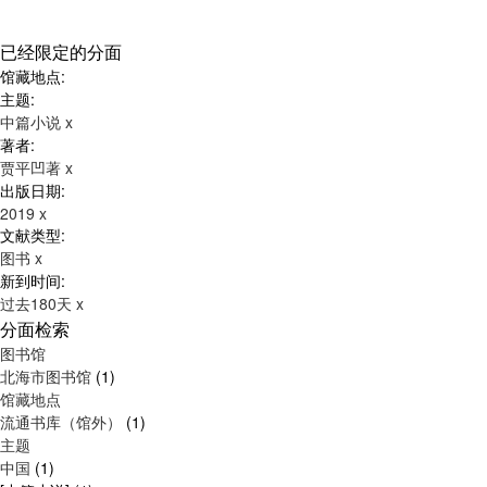
已经限定的分面
馆藏地点:
主题:
中篇小说
x
著者:
贾平凹著
x
出版日期:
2019
x
文献类型:
图书
x
新到时间:
过去180天
x
分面检索
图书馆
北海市图书馆
(1)
馆藏地点
流通书库（馆外）
(1)
主题
中国
(1)