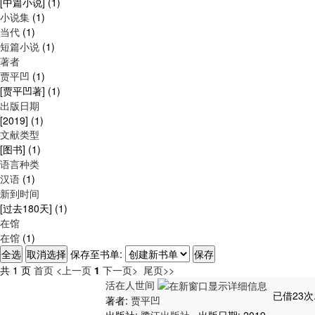
[中篇小说]
(1)
小说集
(1)
当代
(1)
短篇小说
(1)
著者
贾平凹
(1)
[贾平凹著]
(1)
出版日期
[2019]
(1)
文献类型
[图书]
(1)
语言种类
汉语
(1)
新到时间
[过去180天]
(1)
在馆
在馆
(1)
保存至书单:
共 1 页
首页
<上一页
1
下一页>
尾页>>
活在人世间
已借23次
著者:
贾平凹