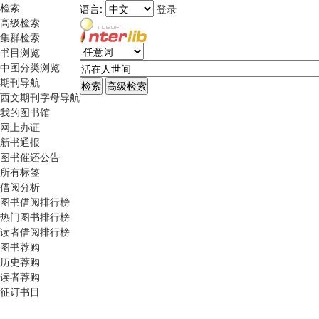
检索
语言:
登录
高级检索
集群检索
书目浏览
中图分类浏览
期刊导航
西文期刊字母导航
我的图书馆
网上办证
新书通报
图书催还公告
所有标签
借阅分析
图书借阅排行榜
热门图书排行榜
读者借阅排行榜
图书荐购
历史荐购
读者荐购
征订书目