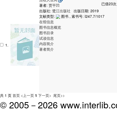
已借23次
著者:
贾平凹
出版社:
鹭江出版社
出版日期: 2019
文献类型:
图书 , 索书号:
I247.7/1017
在馆信息
图书信息概览
图书目录
试读信息
内容简介
1.
著者简介
共 1 页
首页
<上一页
1
下一页>
尾页>>
© 2005－
2026 www.interlib.co