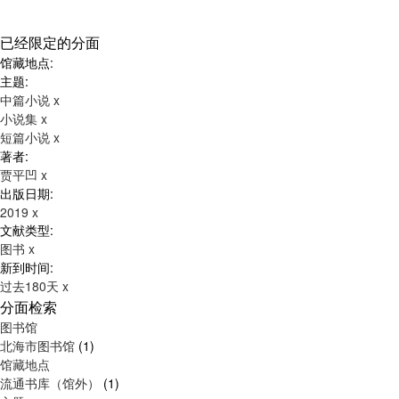
已经限定的分面
馆藏地点:
主题:
中篇小说
x
小说集
x
短篇小说
x
著者:
贾平凹
x
出版日期:
2019
x
文献类型:
图书
x
新到时间:
过去180天
x
分面检索
图书馆
北海市图书馆
(1)
馆藏地点
流通书库（馆外）
(1)