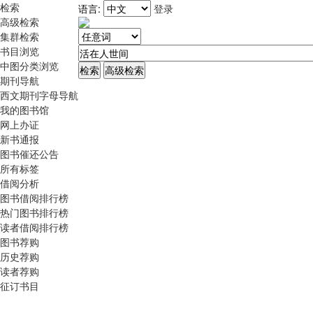
检索
语言:
登录
高级检索
集群检索
书目浏览
中图分类浏览
期刊导航
西文期刊字母导航
我的图书馆
网上办证
新书通报
图书催还公告
所有标签
借阅分析
图书借阅排行榜
热门图书排行榜
读者借阅排行榜
图书荐购
历史荐购
读者荐购
征订书目