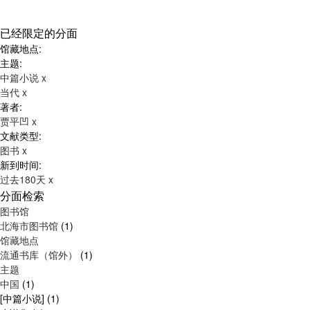
已经限定的分面
馆藏地点:
主题:
中篇小说
x
当代
x
著者:
贾平凹
x
文献类型:
图书
x
新到时间:
过去180天
x
分面检索
图书馆
北海市图书馆
(1)
馆藏地点
流通书库（馆外）
(1)
主题
中国
(1)
[中篇小说]
(1)