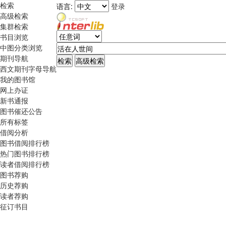
检索
语言:
登录
高级检索
集群检索
书目浏览
中图分类浏览
期刊导航
西文期刊字母导航
我的图书馆
网上办证
新书通报
图书催还公告
所有标签
借阅分析
图书借阅排行榜
热门图书排行榜
读者借阅排行榜
图书荐购
历史荐购
读者荐购
征订书目