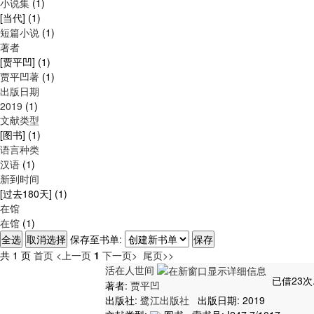
小说集
(1)
[当代]
(1)
短篇小说
(1)
著者
[贾平凹]
(1)
贾平凹著
(1)
出版日期
2019
(1)
文献类型
[图书]
(1)
语言种类
汉语
(1)
新到时间
[过去180天]
(1)
在馆
在馆
(1)
保存至书单:
共 1 页
首页
<上一页
1
下一页>
尾页>>
活在人世间
已借23次
著者:
贾平凹
出版社:
鹭江出版社
出版日期: 2019