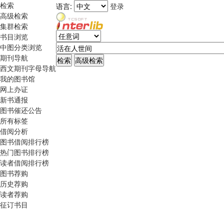
检索
语言:
登录
高级检索
集群检索
书目浏览
中图分类浏览
期刊导航
西文期刊字母导航
我的图书馆
网上办证
新书通报
图书催还公告
所有标签
借阅分析
图书借阅排行榜
热门图书排行榜
读者借阅排行榜
图书荐购
历史荐购
读者荐购
征订书目