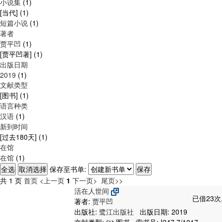
小说集
(1)
[当代]
(1)
短篇小说
(1)
著者
贾平凹
(1)
[贾平凹著]
(1)
出版日期
2019
(1)
文献类型
[图书]
(1)
语言种类
汉语
(1)
新到时间
[过去180天]
(1)
在馆
在馆
(1)
保存至书单:
共 1 页
首页
<上一页
1
下一页>
尾页>>
活在人世间
已借23次
著者:
贾平凹
出版社:
鹭江出版社
出版日期: 2019
文献类型:
图书 , 索书号:
I247.7/1017