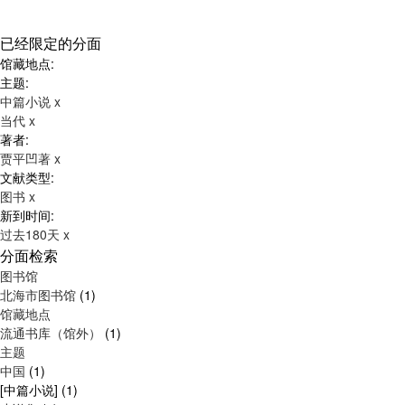
已经限定的分面
馆藏地点:
主题:
中篇小说
x
当代
x
著者:
贾平凹著
x
文献类型:
图书
x
新到时间:
过去180天
x
分面检索
图书馆
北海市图书馆
(1)
馆藏地点
流通书库（馆外）
(1)
主题
中国
(1)
[中篇小说]
(1)