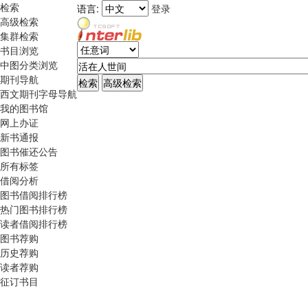
检索
语言:
登录
高级检索
集群检索
书目浏览
中图分类浏览
期刊导航
西文期刊字母导航
我的图书馆
网上办证
新书通报
图书催还公告
所有标签
借阅分析
图书借阅排行榜
热门图书排行榜
读者借阅排行榜
图书荐购
历史荐购
读者荐购
征订书目