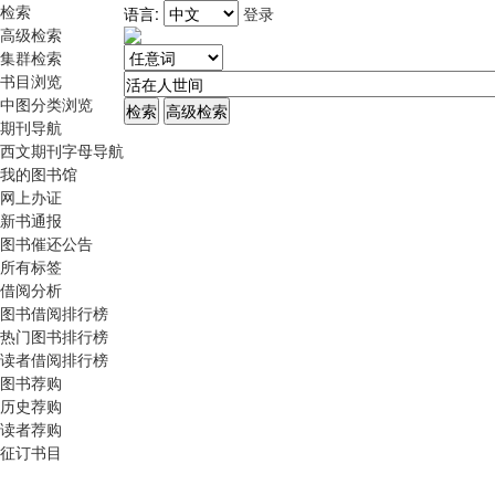
检索
语言:
登录
高级检索
集群检索
书目浏览
中图分类浏览
期刊导航
西文期刊字母导航
我的图书馆
网上办证
新书通报
图书催还公告
所有标签
借阅分析
图书借阅排行榜
热门图书排行榜
读者借阅排行榜
图书荐购
历史荐购
读者荐购
征订书目