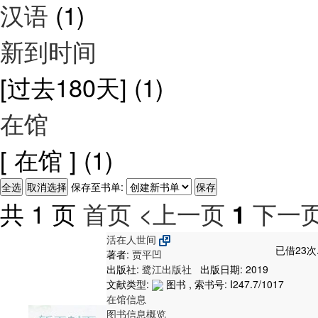
汉语
(1)
新到时间
[过去180天]
(1)
在馆
[ 在馆 ]
(1)
保存至书单:
共 1 页
首页
<上一页
下一页
1
活在人世间
已借23次
著者:
贾平凹
出版社:
鹭江出版社
出版日期: 2019
文献类型:
图书 , 索书号:
I247.7/1017
在馆信息
图书信息概览