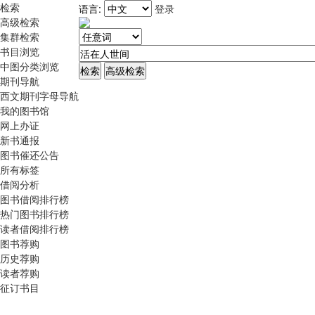
检索
语言:
登录
高级检索
集群检索
书目浏览
中图分类浏览
期刊导航
西文期刊字母导航
我的图书馆
网上办证
新书通报
图书催还公告
所有标签
借阅分析
图书借阅排行榜
热门图书排行榜
读者借阅排行榜
图书荐购
历史荐购
读者荐购
征订书目