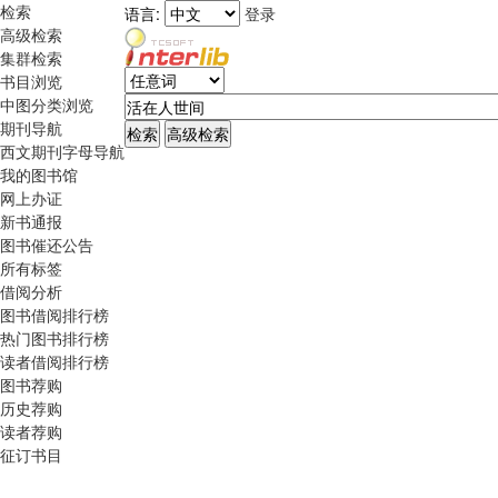
检索
语言:
登录
高级检索
集群检索
书目浏览
中图分类浏览
期刊导航
西文期刊字母导航
我的图书馆
网上办证
新书通报
图书催还公告
所有标签
借阅分析
图书借阅排行榜
热门图书排行榜
读者借阅排行榜
图书荐购
历史荐购
读者荐购
征订书目