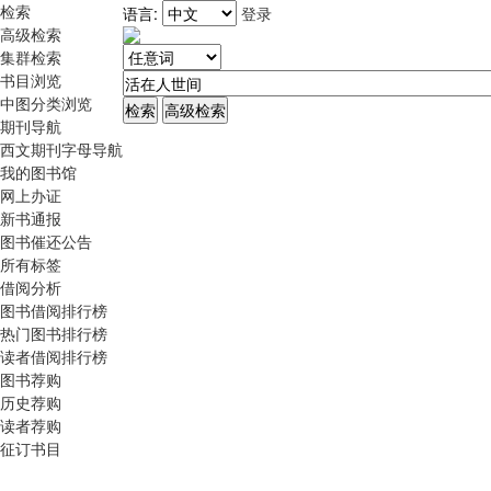
检索
语言:
登录
高级检索
集群检索
书目浏览
中图分类浏览
期刊导航
西文期刊字母导航
我的图书馆
网上办证
新书通报
图书催还公告
所有标签
借阅分析
图书借阅排行榜
热门图书排行榜
读者借阅排行榜
图书荐购
历史荐购
读者荐购
征订书目