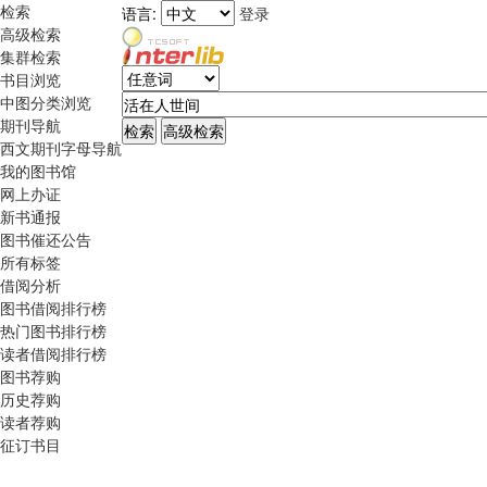
检索
语言:
登录
高级检索
集群检索
书目浏览
中图分类浏览
期刊导航
西文期刊字母导航
我的图书馆
网上办证
新书通报
图书催还公告
所有标签
借阅分析
图书借阅排行榜
热门图书排行榜
读者借阅排行榜
图书荐购
历史荐购
读者荐购
征订书目