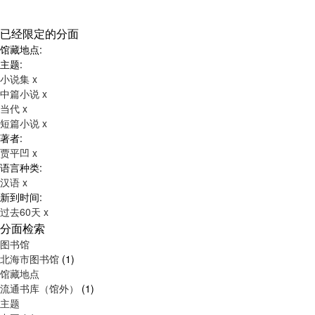
已经限定的分面
馆藏地点:
主题:
小说集
x
中篇小说
x
当代
x
短篇小说
x
著者:
贾平凹
x
语言种类:
汉语
x
新到时间:
过去60天
x
分面检索
图书馆
北海市图书馆
(1)
馆藏地点
流通书库（馆外）
(1)
主题