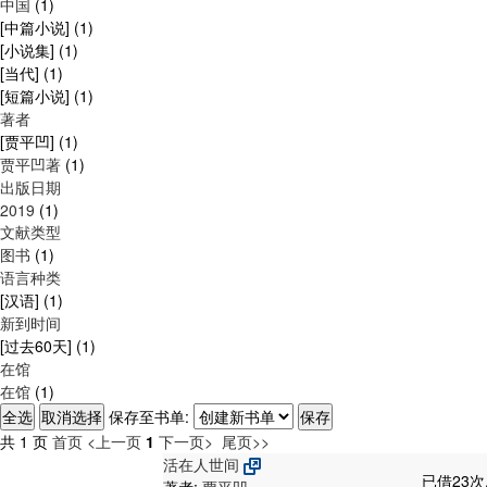
中国
(1)
[中篇小说]
(1)
[小说集]
(1)
[当代]
(1)
[短篇小说]
(1)
著者
[贾平凹]
(1)
贾平凹著
(1)
出版日期
2019
(1)
文献类型
图书
(1)
语言种类
[汉语]
(1)
新到时间
[过去60天]
(1)
在馆
在馆
(1)
保存至书单:
共 1 页
首页
<上一页
1
下一页>
尾页>>
活在人世间
已借23次
著者:
贾平凹