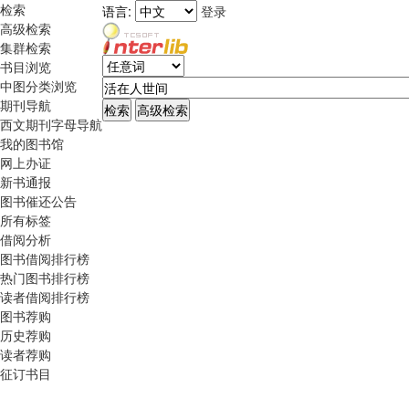
检索
语言:
登录
高级检索
集群检索
书目浏览
中图分类浏览
期刊导航
西文期刊字母导航
我的图书馆
网上办证
新书通报
图书催还公告
所有标签
借阅分析
图书借阅排行榜
热门图书排行榜
读者借阅排行榜
图书荐购
历史荐购
读者荐购
征订书目