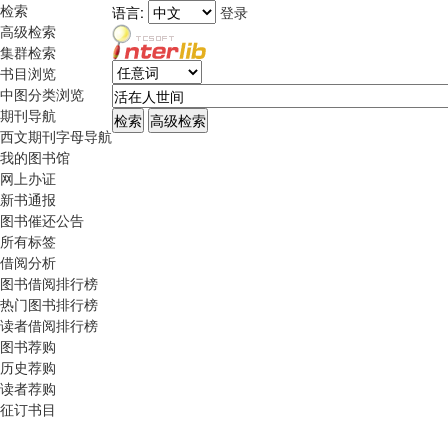
检索
语言:
登录
高级检索
集群检索
书目浏览
中图分类浏览
期刊导航
西文期刊字母导航
我的图书馆
网上办证
新书通报
图书催还公告
所有标签
借阅分析
图书借阅排行榜
热门图书排行榜
读者借阅排行榜
图书荐购
历史荐购
读者荐购
征订书目