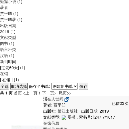
短篇小说
(1)
著者
贾平凹
(1)
贾平凹著
(1)
出版日期
2019
(1)
文献类型
图书
(1)
语言种类
汉语
(1)
新到时间
[过去60天]
(1)
在馆
[ 在馆 ]
(1)
保存至书单:
共 1 页
首页
<上一页
1
下一页>
尾页>>
活在人世间
已借23次
著者:
贾平凹
出版社:
鹭江出版社
出版日期: 2019
文献类型:
图书 , 索书号:
I247.7/1017
在馆信息
图书信息概览